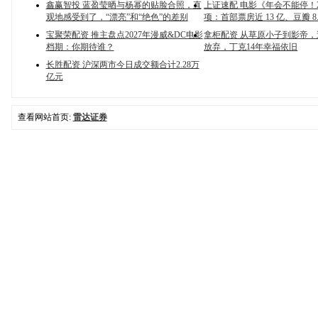
鑫赢智投 蓝盈莹晒与杨幂的贴脸合照，直
上证速配 电影《年会不能停！
观地感受到了，“漂亮”和“绝色”的差别
项：首部票房近 13 亿、豆瓣 8.
宝聚荣配资 推主盘点2027年漫威&DC电影
拿柜配资 从草原小子到影帝，
档期：你期待谁？
放弃，丁克14年幸福依旧
长胜配资 沪深两市今日成交额合计2.28万
亿元
查看网站首页:
雷达证券