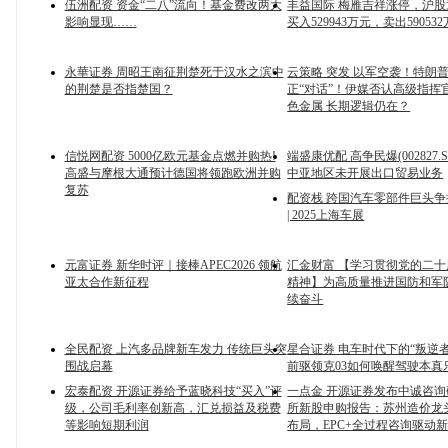
伍洲配资 资金“二八”流向！基金费改两大
丰益国际 梅雁吉祥涨停，沪
影响显现……
买入529943万元，卖出59053
永華证券 周昭王南征荆楚死于汉水之滨中
云策略 突发 以军空袭！特朗
的荆楚是否指楚国？
正“对话”！伊媒否认高级指挥
色金属 长期逻辑仍在？
信悦网配资 5000亿欧元基金点燃并购热!
端盛康优配 高争民爆(002827.
高盛与摩根大通预计德国将领跑欧洲并购
中亚地区未开展出口贸易业务
复苏
配资栈 跨国汽车零部件巨头
| 2025上海车展
元富证券 新华时评｜接棒APEC2026 领航
汇金财富 【学习贯彻党的二
亚太合作新征程
精神】为高质量推进国防和军
续奋斗
全民配资 上汽多品牌新车发力 传统巨头突
星合证券 电车时代下的“叛逆者
围战启幕
前驱领克03如何唤醒驾驶本真
宏泰配资 开源证券给予蓝晓科技“买入”评
一点金 开源证券发布中诚咨
级，公司毛利率创新高，汇兑损益及税费
所新股申购报告：苏州造价龙
等影响短期利润
布局，EPC+全过程咨询驱动