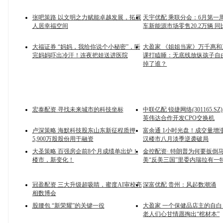
张吧策路 以文明之力赋能卓越发展，拓展
天宇优配 乘联分会：6月第一
人居幸福空间
车新能源市场零售20.2万辆 同
大福证券 “妈妈，我给你说个小秘密”，听
大盈家 《姐姐当家》万千惠
完妈妈吓出冷汗！连夜把娃送进医院
课打瞌睡：无底线放纵孩子自
掉了谁？
宏泰配资 寻找未来城市的科技坐标
中联亿配 锐捷网络(301165.S
英伟达合作开发CPO交换机
卢深策略 海默科技股东山东新征程质押
富余通 1小时光盘！成交量增涨1
5,900万股股份用于融资
汉楼市八月淡季逆袭破局
大圣策略 百强房企前8个月成绩单出炉！
金控配资· 特朗普为何要扳倒
楼市，新变化！
美“反美三国”里委内瑞拉有一
冠盈配资 三大升级超吸睛，蜜度AI审校亮
深富优配 贵州：风起数潮涌
相数博会
股腰包 “新荣耀”的关键一役
大盈家 一个保健品店主的自
老人们心甘情愿掏出“棺材本”