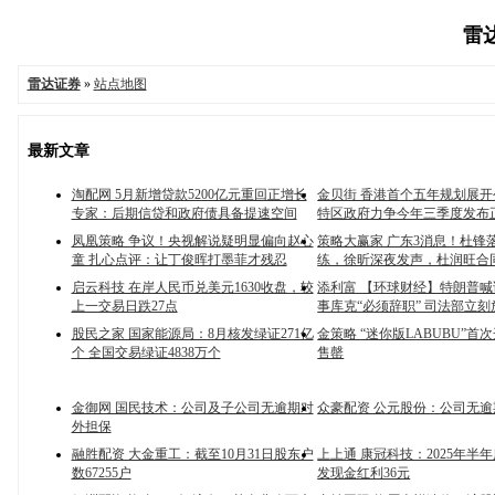
雷达
雷达证券
»
站点地图
最新文章
淘配网 5月新增贷款5200亿元重回正增长
金贝街 香港首个五年规划展
专家：后期信贷和政府债具备提速空间
特区政府力争今年三季度发布
凤凰策略 争议！央视解说疑明显偏向赵心
策略大赢家 广东3消息！杜锋
童 扎心点评：让丁俊晖打墨菲才残忍
练，徐昕深夜发声，杜润旺合
启云科技 在岸人民币兑美元1630收盘，较
添利富 【环球财经】特朗普
上一交易日跌27点
事库克“必须辞职” 司法部立
股民之家 国家能源局：8月核发绿证271亿
金策略 “迷你版LABUBU”首
个 全国交易绿证4838万个
售罄
金御网 国民技术：公司及子公司无逾期对
众豪配资 公元股份：公司无逾
外担保
融胜配资 大金重工：截至10月31日股东户
上上通 康冠科技：2025年半年
数67255户
发现金红利36元